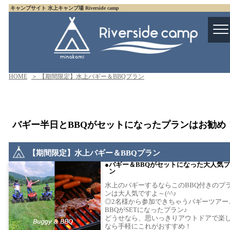
キャンプサイト 水上キャンプ場 Riverside camp
HOME
＞ 【期間限定】水上バギー＆BBQプラン
バギー半日とBBQがセットになったプランはお勧め
【期間限定】水上バギー＆BBQプラン
バギー＆BBQがセットになった大人気
ン
水上のバギーするならこのBBQ付きのプ
ンは大人気ですよ～(^^♪
◎2名様から参加できちゃうバギーツアー
BBQがSETになったプラン♪
どうせなら、思いっきりアウトドアで楽
なら手軽にこれがおすすめ！