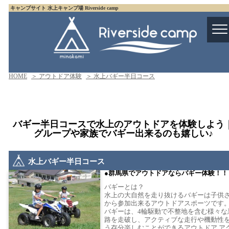
キャンプサイト 水上キャンプ場 Riverside camp
HOME
＞ アウトドア体験
＞ 水上バギー半日コース
バギー半日コースで水上のアウトドアを体験しよう
グループや家族でバギー出来るのも嬉しい♪
水上バギー半日コース
群馬県でアウトドアならバギー体験！！
バギーとは？
水上の大自然を走り抜けるバギーは子供
から参加出来るアウトドアスポーツです
バギーは、4輪駆動で不整地を含む様々な
路を走破し、アクティブな走行や機動性
う存分楽しむことができるアウトドア ア