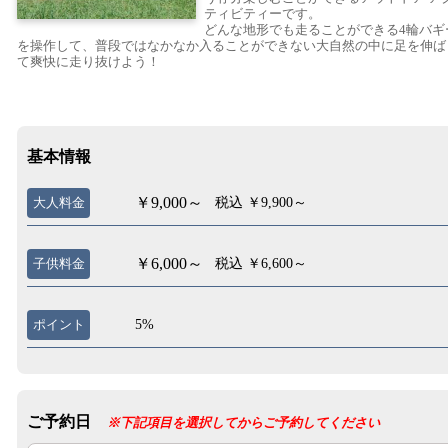
ティビティーです。
どんな地形でも走ることができる4輪バギ
を操作して、普段ではなかなか入ることができない大自然の中に足を伸ば
て爽快に走り抜けよう！
基本情報
￥9,000～
大人料金
税込 ￥9,900～
￥6,000～
子供料金
税込 ￥6,600～
ポイント
5%
ご予約日
※下記項目を選択してからご予約してください