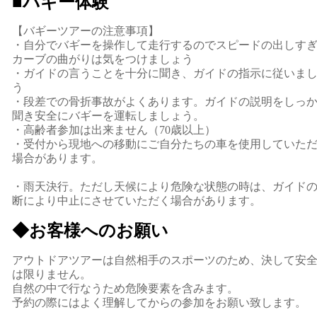
■バギー体験
【バギーツアーの注意事項】
・自分でバギーを操作して走行するのでスピードの出しす
カーブの曲がりは気をつけましょう
・ガイドの言うことを十分に聞き、ガイドの指示に従いま
う
・段差での骨折事故がよくあります。ガイドの説明をしっ
聞き安全にバギーを運転しましょう。
・高齢者参加は出来ません（70歳以上）
・受付から現地への移動にご自分たちの車を使用していた
場合があります。
・雨天決行。ただし天候により危険な状態の時は、ガイド
断により中止にさせていただく場合があります。
◆お客様へのお願い
アウトドアツアーは自然相手のスポーツのため、決して安
は限りません。
自然の中で行なうため危険要素を含みます。
予約の際にはよく理解してからの参加をお願い致します。