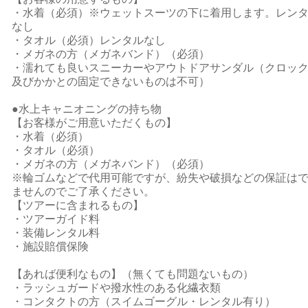
・水着（必須）※ウェットスーツの下に着用します。レン
なし
・タオル（必須）レンタルなし
・メガネの方（メガネバンド）（必須）
・濡れても良いスニーカーやアウトドアサンダル（クロッ
及びかかとの固定できないものは不可）
●水上キャニオニングの持ち物
【お客様がご用意いただくもの】
・水着（必須）
・タオル（必須）
・メガネの方（メガネバンド）（必須）
※輪ゴムなどで代用可能ですが、紛失や破損などの保証は
ませんのでご了承ください。
【ツアーに含まれるもの】
・ツアーガイド料
・装備レンタル料
・施設賠償保険
【あれば便利なもの】（無くても問題ないもの）
・ラッシュガードや撥水性のある化繊衣類
・コンタクトの方（スイムゴーグル・レンタル有り）