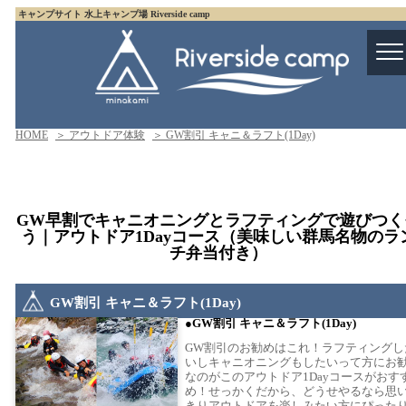
キャンプサイト 水上キャンプ場 Riverside camp
HOME
＞ アウトドア体験
＞ GW割引 キャニ＆ラフト(1Day)
GW早割でキャニオニングとラフティングで遊びつく
う｜アウトドア1Dayコース（美味しい群馬名物のラ
チ弁当付き）
GW割引 キャニ＆ラフト(1Day)
GW割引 キャニ＆ラフト(1Day)
GW割引のお勧めはこれ！ラフティングし
いしキャニオニングもしたいって方にお
なのがこのアウトドア1Dayコースがおす
め！せっかくだから、どうせやるなら思
きりアウトドアを楽しみたい方にぴった