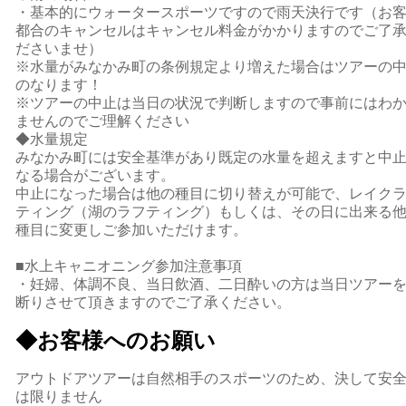
・基本的にウォータースポーツですので雨天決行です（お
都合のキャンセルはキャンセル料金がかかりますのでご了
ださいませ）
※水量がみなかみ町の条例規定より増えた場合はツアーの
のなります！
※ツアーの中止は当日の状況で判断しますので事前にはわ
ませんのでご理解ください
◆水量規定
みなかみ町には安全基準があり既定の水量を超えますと中
なる場合がございます。
中止になった場合は他の種目に切り替えが可能で、レイク
ティング（湖のラフティング）もしくは、その日に出来る
種目に変更しご参加いただけます。
■水上キャニオニング参加注意事項
・妊婦、体調不良、当日飲酒、二日酔いの方は当日ツアー
断りさせて頂きますのでご了承ください。
◆お客様へのお願い
アウトドアツアーは自然相手のスポーツのため、決して安
は限りません