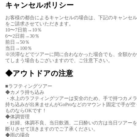
キャンセルポリシー
お客様の都合によるキャンセルの場合は、下記のキャンセ
をご請求させていただきます。
10〜7日前→10％
6〜2日前→30％
前日→50％
当日→100％
※渋滞などでツアーに間に合わなかった場合でも、全額か
てしまう場合もございますので、ご注意下さい。
◆アウトドアの注意
■ラフティングツアー
◆カメラ持ち込み
・水上のラフティングツアーは安全のため、手で持つカメ
持ち込みが出来ませんがGoProなどのマウント固定で手が空
ものならOKです！
◆体調管理
・妊婦、体調不良、当日飲酒、二日酔いの方は当日ツアー
断りさせて頂きますのでご了承ください。
◆雨の場合